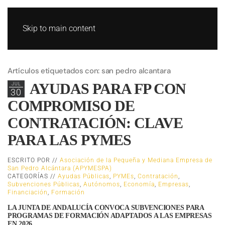
Skip to main content
Artículos etiquetados con: san pedro alcantara
AYUDAS PARA FP CON
JUL
30
COMPROMISO DE
CONTRATACIÓN: CLAVE
PARA LAS PYMES
ESCRITO POR //
Asociación de la Pequeña y Mediana Empresa de
San Pedro Alcántara (APYMESPA)
CATEGORÍAS //
Ayudas Públicas
,
PYMEs
,
Contratación
,
Subvenciones Públicas
,
Autónomos
,
Economía
,
Empresas
,
Financiación
,
Formación
LA JUNTA DE ANDALUCÍA CONVOCA SUBVENCIONES PARA
PROGRAMAS DE FORMACIÓN ADAPTADOS A LAS EMPRESAS
EN 2026