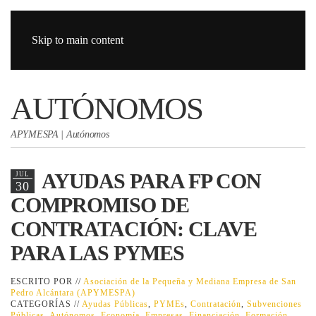
Skip to main content
AUTÓNOMOS
APYMESPA | Autónomos
AYUDAS PARA FP CON
JUL
30
COMPROMISO DE
CONTRATACIÓN: CLAVE
PARA LAS PYMES
ESCRITO POR //
Asociación de la Pequeña y Mediana Empresa de San
Pedro Alcántara (APYMESPA)
CATEGORÍAS //
Ayudas Públicas
,
PYMEs
,
Contratación
,
Subvenciones
Públicas
,
Autónomos
,
Economía
,
Empresas
,
Financiación
,
Formación