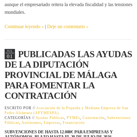
aunque el empresariado reitera la elevada fiscalidad y las tensiones
mundiales.
Continuar leyendo
|
Deje un comentario
PUBLICADAS LAS AYUDAS
JUL
01
DE LA DIPUTACIÓN
PROVINCIAL DE MÁLAGA
PARA FOMENTAR LA
CONTRATACIÓN
ESCRITO POR //
Asociación de la Pequeña y Mediana Empresa de San
Pedro Alcántara (APYMESPA)
CATEGORÍAS //
Ayudas Públicas
,
PYMEs
,
Contratación
,
Subvenciones
Públicas
,
Autónomos
,
Empresas
,
Financiación
SUBVENCIONES DE HASTA 12.000€ PARA EMPRESAS Y
AUTÓNOMOS. PLAZO HASTA EL 20 DE JULIO DE 2026