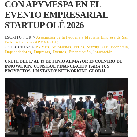
CON APYMESPA EN EL
EVENTO EMPRESARIAL
STARTUP OLÉ 2026
ESCRITO POR //
Asociación de la Pequeña y Mediana Empresa de San
Pedro Alcántara (APYMESPA)
CATEGORÍAS //
PYMEs
,
Autónomos
,
Ferias
,
Startup OLÉ
,
Economía
,
Emprendedores
,
Empresas
,
Eventos
,
Financiación
,
Innovación
ÚNETE DEL 17 AL 19 DE JUNIO AL MAYOR ENCUENTRO DE
INNOVACIÓN, CONSIGUE FINANCIACIÓN PARA TUS
PROYECTOS, UN STAND Y NETWORKING GLOBAL