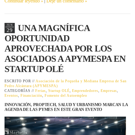
Continuar leyendo
|
Deje un comentario
UNA MAGNÍFICA
JUN
29
OPORTUNIDAD
APROVECHADA POR LOS
ASOCIADOS A APYMESPA EN
STARTUP OLÉ
ESCRITO POR //
Asociación de la Pequeña y Mediana Empresa de San
Pedro Alcántara (APYMESPA)
CATEGORÍAS //
Ferias
,
Startup OLÉ
,
Emprendedores
,
Empresas
,
Eventos
,
Financiación
,
Fomento del Autoempleo
INNOVACIÓN, PROPTECH, SALUD Y URBANISMO MARCAN LA
AGENDA DE LAS PYMES EN ESTE GRAN EVENTO