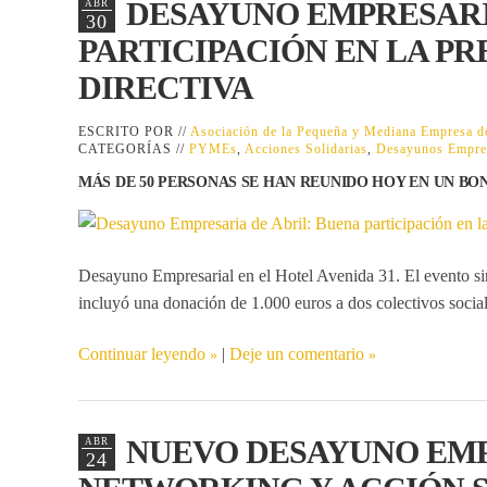
DESAYUNO EMPRESARI
ABR
30
PARTICIPACIÓN EN LA PR
DIRECTIVA
ESCRITO POR //
Asociación de la Pequeña y Mediana Empresa
CATEGORÍAS //
PYMEs
,
Acciones Solidarias
,
Desayunos Empres
MÁS DE 50 PERSONAS SE HAN REUNIDO HOY EN UN BO
Desayuno Empresarial
en el
Hotel Avenida 31
. El evento s
incluyó una donación de 1.000 euros a dos colectivos social
Continuar leyendo
|
Deje un comentario
NUEVO DESAYUNO EMP
ABR
24