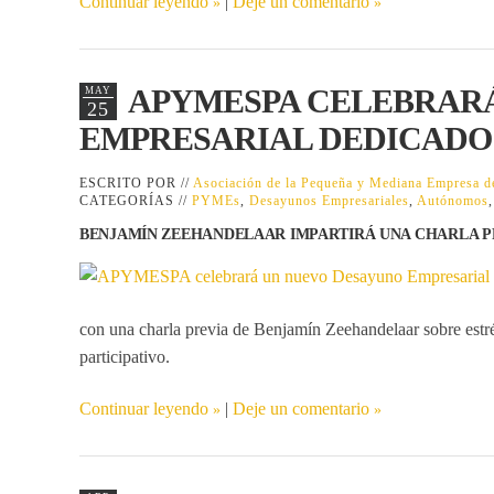
Continuar leyendo
|
Deje un comentario
APYMESPA CELEBRAR
MAY
25
EMPRESARIAL DEDICADO 
ESCRITO POR //
Asociación de la Pequeña y Mediana Empresa
CATEGORÍAS //
PYMEs
,
Desayunos Empresariales
,
Autónomos
BENJAMÍN ZEEHANDELAAR IMPARTIRÁ UNA CHARLA P
con una charla previa de
Benjamín Zeehandelaar
sobre estr
participativo.
Continuar leyendo
|
Deje un comentario