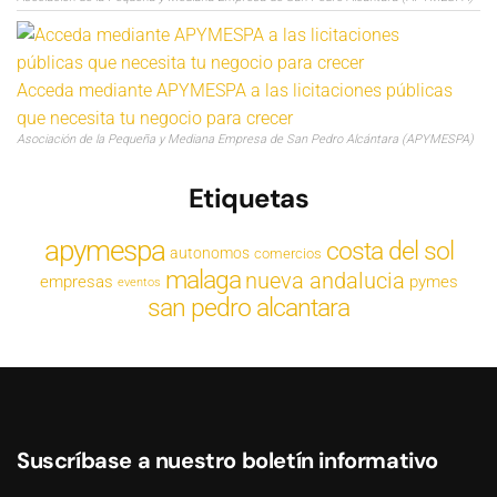
Acceda mediante APYMESPA a las licitaciones públicas
que necesita tu negocio para crecer
Asociación de la Pequeña y Mediana Empresa de San Pedro Alcántara (APYMESPA)
Etiquetas
apymespa
costa del sol
autonomos
comercios
malaga
nueva andalucia
empresas
pymes
eventos
san pedro alcantara
Suscríbase a nuestro boletín informativo