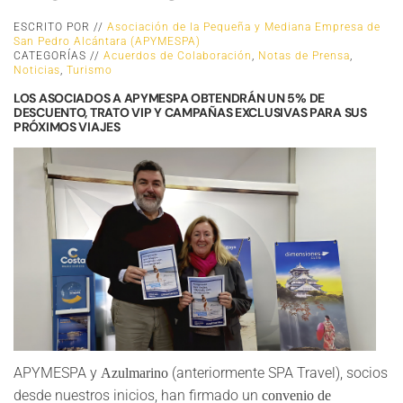
ESCRITO POR //
Asociación de la Pequeña y Mediana Empresa de
San Pedro Alcántara (APYMESPA)
CATEGORÍAS //
Acuerdos de Colaboración
,
Notas de Prensa
,
Noticias
,
Turismo
LOS ASOCIADOS A APYMESPA OBTENDRÁN UN 5% DE
DESCUENTO, TRATO VIP Y CAMPAÑAS EXCLUSIVAS PARA SUS
PRÓXIMOS VIAJES
APYMESPA y
(anteriormente SPA Travel), socios
Azulmarino
desde nuestros inicios, han firmado un
convenio de