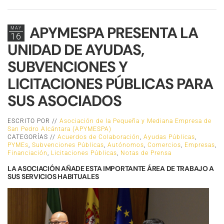
APYMESPA PRESENTA LA
MAY
16
UNIDAD DE AYUDAS,
SUBVENCIONES Y
LICITACIONES PÚBLICAS PARA
SUS ASOCIADOS
ESCRITO POR //
Asociación de la Pequeña y Mediana Empresa de
San Pedro Alcántara (APYMESPA)
CATEGORÍAS //
Acuerdos de Colaboración
,
Ayudas Públicas
,
PYMEs
,
Subvenciones Públicas
,
Autónomos
,
Comercios
,
Empresas
,
Financiación
,
Licitaciones Públicas
,
Notas de Prensa
LA ASOCIACIÓN AÑADE ESTA IMPORTANTE ÁREA DE TRABAJO A
SUS SERVICIOS HABITUALES