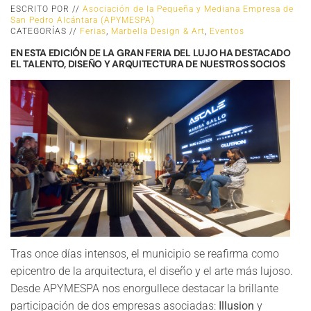
ESCRITO POR //
Asociación de la Pequeña y Mediana Empresa de
San Pedro Alcántara (APYMESPA)
CATEGORÍAS //
Ferias
,
Marbella Design & Art
,
Eventos
EN ESTA EDICIÓN DE LA GRAN FERIA DEL LUJO HA DESTACADO
EL TALENTO, DISEÑO Y ARQUITECTURA DE NUESTROS SOCIOS
Tras once días intensos, el municipio se reafirma como
epicentro de la arquitectura, el diseño y el arte más lujoso.
Desde APYMESPA nos enorgullece destacar la brillante
participación de dos empresas asociadas:
Illusion
y