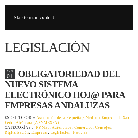
Skip to main content
LEGISLACIÓN
OBLIGATORIEDAD DEL
JUN
01
NUEVO SISTEMA
ELECTRÓNICO HOJ@ PARA
EMPRESAS ANDALUZAS
ESCRITO POR //
Asociación de la Pequeña y Mediana Empresa de San
Pedro Alcántara (APYMESPA)
CATEGORÍAS //
PYMEs
,
Autónomos
,
Comercios
,
Consejos
,
Digitalización
,
Empresas
,
Legislación
,
Noticias