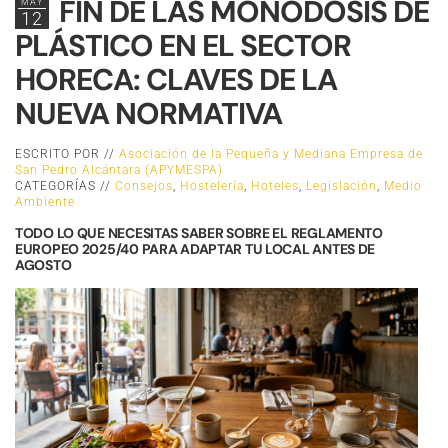
FIN DE LAS MONODOSIS DE
MAY
12
PLÁSTICO EN EL SECTOR
HORECA: CLAVES DE LA
NUEVA NORMATIVA
ESCRITO POR //
Asociación de la Pequeña y Mediana Empresa de
San Pedro Alcántara (APYMESPA)
CATEGORÍAS //
Consejos
,
Hostelería
,
Hoteles
,
Legislación
,
Medio
Ambiente
TODO LO QUE NECESITAS SABER SOBRE EL REGLAMENTO
EUROPEO 2025/40 PARA ADAPTAR TU LOCAL ANTES DE
AGOSTO