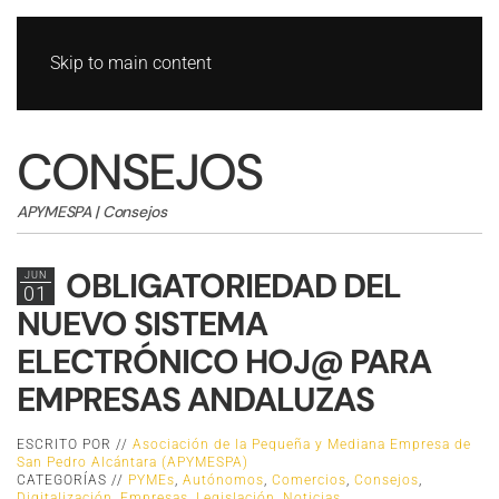
Skip to main content
CONSEJOS
APYMESPA | Consejos
OBLIGATORIEDAD DEL
JUN
01
NUEVO SISTEMA
ELECTRÓNICO HOJ@ PARA
EMPRESAS ANDALUZAS
ESCRITO POR //
Asociación de la Pequeña y Mediana Empresa de
San Pedro Alcántara (APYMESPA)
CATEGORÍAS //
PYMEs
,
Autónomos
,
Comercios
,
Consejos
,
Digitalización
,
Empresas
,
Legislación
,
Noticias