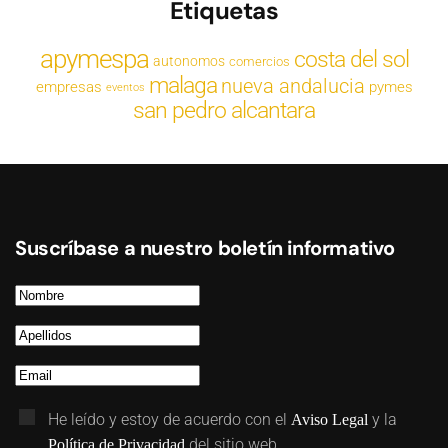
Etiquetas
apymespa
costa del sol
autonomos
comercios
malaga
nueva andalucia
empresas
pymes
eventos
san pedro alcantara
Suscríbase a nuestro boletín informativo
He leído y estoy de acuerdo con el
y la
Aviso Legal
del sitio web.
Política de Privacidad