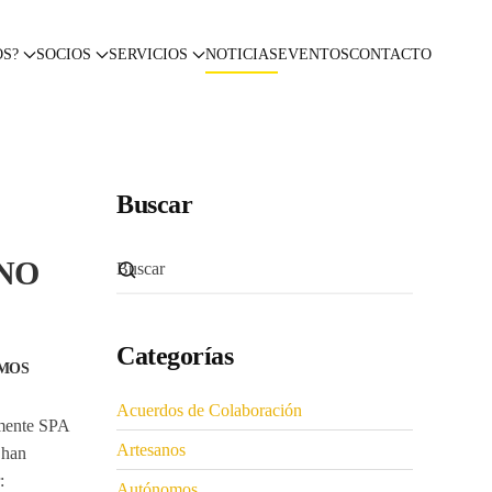
OS?
SOCIOS
SERVICIOS
NOTICIAS
EVENTOS
CONTACTO
Buscar
NO
Categorías
IMOS
Acuerdos de Colaboración
mente SPA
Artesanos
 han
:
Autónomos