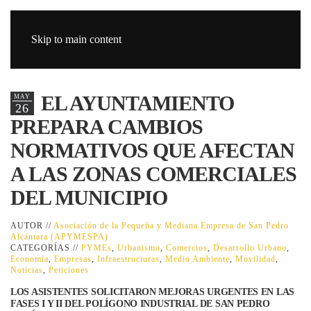
Skip to main content
EL AYUNTAMIENTO
MAY
26
PREPARA CAMBIOS
NORMATIVOS QUE AFECTAN
A LAS ZONAS COMERCIALES
DEL MUNICIPIO
AUTOR //
Asociación de la Pequeña y Mediana Empresa de San Pedro
Alcántara (APYMESPA)
CATEGORÍAS //
PYMEs
,
Urbanismo
,
Comercios
,
Desarrollo Urbano
,
Economía
,
Empresas
,
Infraestructuras
,
Medio Ambiente
,
Movilidad
,
Noticias
,
Peticiones
LOS ASISTENTES SOLICITARON MEJORAS URGENTES EN LAS
FASES I Y II DEL POLÍGONO INDUSTRIAL DE SAN PEDRO