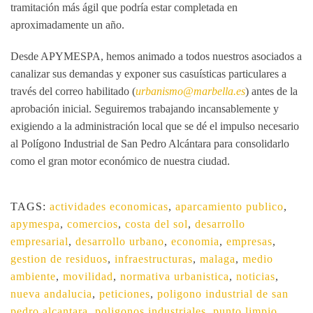
tramitación más ágil que podría estar completada en
aproximadamente un año.
Desde APYMESPA, hemos animado a todos nuestros asociados a
canalizar sus demandas y exponer sus casuísticas particulares a
través del correo habilitado (
urbanismo@marbella.es
) antes de la
aprobación inicial. Seguiremos trabajando incansablemente y
exigiendo a la administración local que se dé el impulso necesario
al Polígono Industrial de San Pedro Alcántara para consolidarlo
como el gran motor económico de nuestra ciudad.
TAGS:
actividades economicas
,
aparcamiento publico
,
apymespa
,
comercios
,
costa del sol
,
desarrollo
empresarial
,
desarrollo urbano
,
economia
,
empresas
,
gestion de residuos
,
infraestructuras
,
malaga
,
medio
ambiente
,
movilidad
,
normativa urbanistica
,
noticias
,
nueva andalucia
,
peticiones
,
poligono industrial de san
pedro alcantara
,
poligonos industriales
,
punto limpio
,