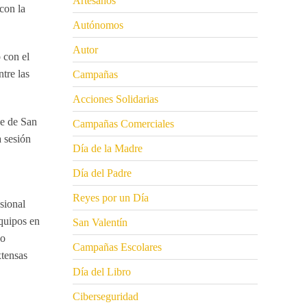
Artesanos
 con la
Autónomos
Autor
 con el
tre las
Campañas
Acciones Solidarias
de de San
Campañas Comerciales
 sesión
Día de la Madre
Día del Padre
Reyes por un Día
sional
equipos en
San Valentín
go
Campañas Escolares
xtensas
Día del Libro
Ciberseguridad