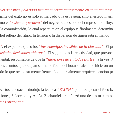
vel de estrés y claridad mental impacta directamente en el rendimiento
nante del éxito no es solo el mercado o la estrategia, sino el estado inter
omo el
“sistema operativo”
del negocio: el estado del empresario influy
 la comunicación, lo cual repercute en el equipo y, finalmente, determin
iel reflejo del ritmo, la tensión o la dispersión de quien está al mando.
s”
, el experto expuso los
“tres enemigos invisibles de la claridad”
. El p
siadas decisiones abiertas”
. El segundo es la reactividad, que provoc
 mental, responsable de que la
“atención esté en todas partes”
a la vez.
 los asuntos que ocupan su mente fuera del horario laboral e hicieron un
o lo que ocupa su mente frente a lo que realmente requiere atención pri
vistos, el coach introdujo la técnica
“PAUSA”
para recuperar el foco b
pciones,
S
elecciona y
A
ctúa. Zeehandelaar enfatizó una de sus máximas
ca es opcional.”