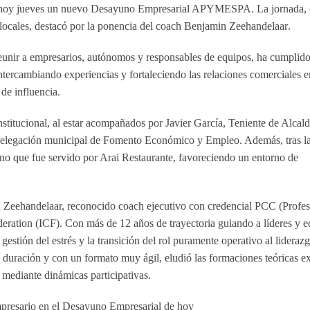
 hoy jueves un nuevo
Desayuno Empresarial APYMESPA
. La jornada,
locales, destacó por la ponencia del coach
Benjamin Zeehandelaar
.
eunir a empresarios, autónomos y responsables de equipos, ha cumplido
ntercambiando experiencias y fortaleciendo las relaciones comerciales en
de influencia.
titucional, al estar acompañados por Javier García, Teniente de Alcal
la delegación municipal de Fomento Económico y Empleo. Además, tras la
uno que fue servido por Arai Restaurante, favoreciendo un entorno de
in Zeehandelaar, reconocido coach ejecutivo con credencial PCC (Profes
deration (ICF). Con más de 12 años de trayectoria guiando a líderes y 
estión del estrés y la transición del rol puramente operativo al lideraz
 duración y con un formato muy ágil, eludió las formaciones teóricas e
s mediante dinámicas participativas.