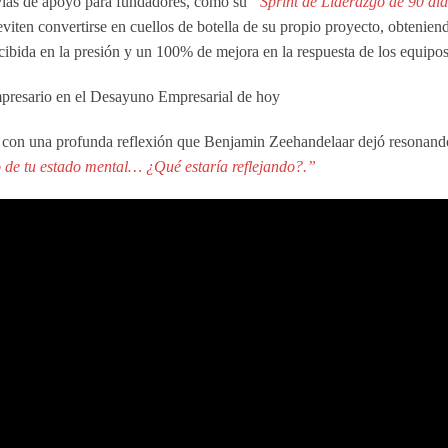
s vías de apoyo para fundadores, como su
“Sprint de Liderazgo de 90 dí
viten convertirse en cuellos de botella de su propio proyecto, obtenien
bida en la presión y un 100% de mejora en la respuesta de los equipos
con una profunda reflexión que Benjamin Zeehandelaar dejó resonando
o de tu estado mental… ¿Qué estaría reflejando?.”