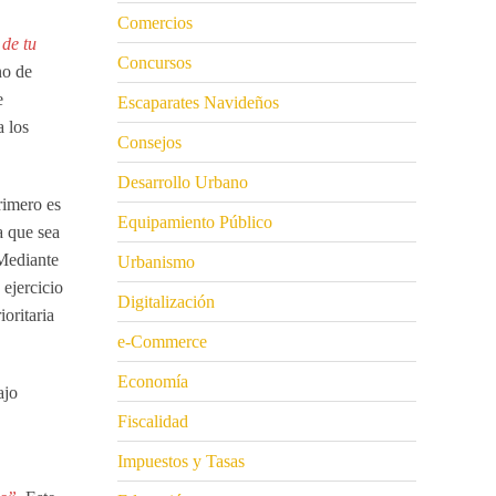
Comercios
 de tu
Concursos
no de
e
Escaparates Navideños
a los
Consejos
Desarrollo Urbano
rimero es
Equipamiento Público
a que sea
 Mediante
Urbanismo
 ejercicio
Digitalización
oritaria
e-Commerce
Economía
ajo
Fiscalidad
Impuestos y Tasas