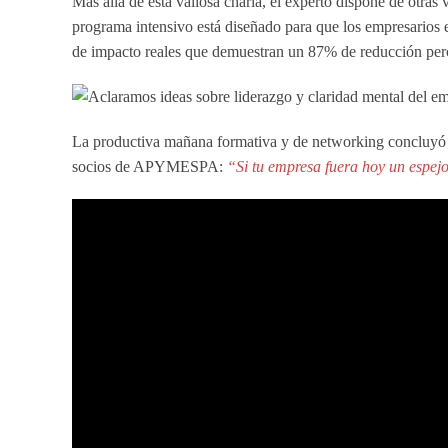
Más allá de esta valiosa charla, el experto dispone de otra
programa intensivo está diseñado para que los empresarios e
de impacto reales que demuestran un 87% de reducción perci
La productiva mañana formativa y de networking concluyó 
socios de APYMESPA:
“Si tu empresa fuera hoy un espej