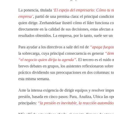
La ponencia, titulada
‘El espejo del empresario: Cómo tu ni
empresa’
, partió de una premisa clara: el principal condicio
quien dirige. Zeehandelaar ilustró cómo el líder funciona c
directamente en la calidad de sus decisiones, estas afectan a
resultados obtenidos. La empresa, por lo tanto, suele ser un f
Para ayudar a los directivos a salir del rol de
“apaga fuego
la sobrecarga, cuya principal consecuencia es generar
“dema
“el negocio quien dirija tu agenda”
. El tercero es el ruido
breves debates en grupos, los asistentes reflexionaron sobre
práctico dividiendo sus preocupaciones en dos columnas: tod
esta misma semana.
Ante la intensa exigencia de dirigir equipos y resolver impre
presión, basada en cinco pasos:
P
ara,
A
naliza,
U
bica las o
principales:
“la presión es inevitable, la reacción automáti