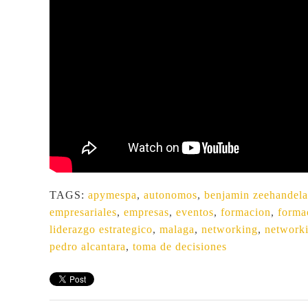
TAGS:
apymespa
,
autonomos
,
benjamin zeehandela
empresariales
,
empresas
,
eventos
,
formacion
,
forma
liderazgo estrategico
,
malaga
,
networking
,
networki
pedro alcantara
,
toma de decisiones