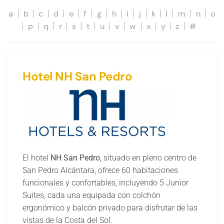
a
b
c
d
e
f
g
h
i
j
k
l
m
n
o
p
q
r
s
t
u
v
w
x
y
z
#
Hotel NH San Pedro
El hotel
NH San Pedro
, situado en pleno centro de
San Pedro Alcántara, ofrece 60 habitaciones
funcionales y confortables, incluyendo 5 Junior
Suites, cada una equipada con colchón
ergonómico y balcón privado para disfrutar de las
vistas de la Costa del Sol.