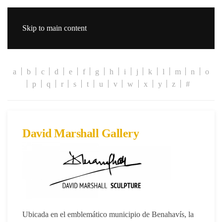
Skip to main content
a
b
c
d
e
f
g
h
i
j
k
l
m
n
o
p
q
r
s
t
u
v
w
x
y
z
#
David Marshall Gallery
Ubicada en el emblemático municipio de Benahavís, la