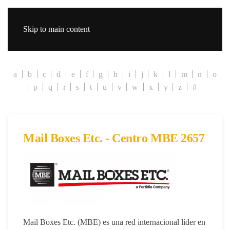
Skip to main content
a
b
c
d
e
f
g
h
i
j
k
l
m
n
o
p
q
r
s
t
u
v
w
x
y
z
#
Mail Boxes Etc. - Centro MBE 2657
Mail Boxes Etc.
(MBE) es una red internacional líder en