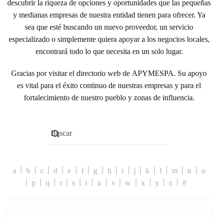
descubrir la riqueza de opciones y oportunidades que las pequeñas
y medianas empresas de nuestra entidad tienen para ofrecer. Ya
sea que esté buscando un nuevo proveedor, un servicio
especializado o simplemente quiera apoyar a los negocios locales,
encontrará todo lo que necesita en un solo lugar.
Gracias por visitar el directorio web de
APYMESPA
. Su apoyo
es vital para el éxito continuo de nuestras empresas y para el
fortalecimiento de nuestro pueblo y zonas de influencia.
a
b
c
d
e
f
g
h
i
j
k
l
m
n
o
p
q
r
s
t
u
v
w
x
y
z
#